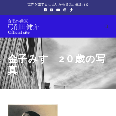
世界を旅する 出会いから音楽が生まれる
金子みすゞ2０歳の写
真