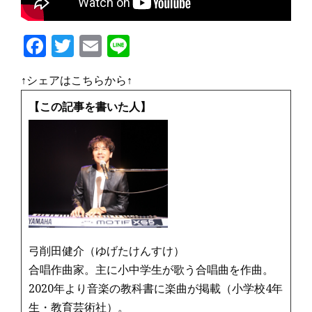
F
T
E
Li
a
w
m
n
↑シェアはこちらから↑
c
it
ai
e
e
te
l
【この記事を書いた人】
b
r
o
o
k
弓削田健介（ゆげたけんすけ）
合唱作曲家。主に小中学生が歌う合唱曲を作曲。
2020年より音楽の教科書に楽曲が掲載（小学校4年
生・教育芸術社）。