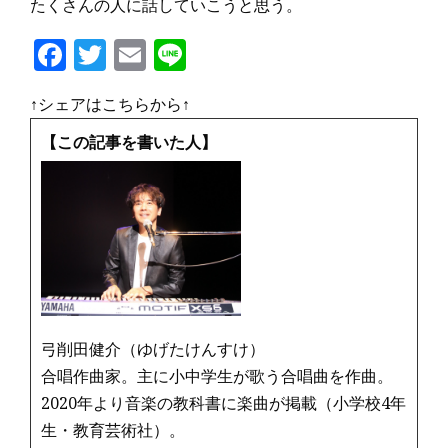
たくさんの人に話していこうと思う。
F
T
E
Li
a
w
m
n
↑シェアはこちらから↑
c
it
ai
e
e
te
l
【この記事を書いた人】
b
r
o
o
k
弓削田健介（ゆげたけんすけ）
合唱作曲家。主に小中学生が歌う合唱曲を作曲。
2020年より音楽の教科書に楽曲が掲載（小学校4年
生・教育芸術社）。