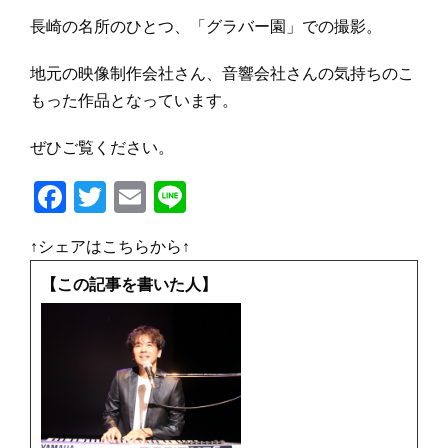
長崎の名所のひとつ、「グラバー園」での撮影。
地元の映像制作会社さん、音響会社さんの気持ちのこ
もった作品となっています。
ぜひご覧ください。
F
T
E
Li
a
w
m
n
↑シェアはこちらから↑
c
it
ai
e
e
te
l
【この記事を書いた人】
b
r
o
o
k