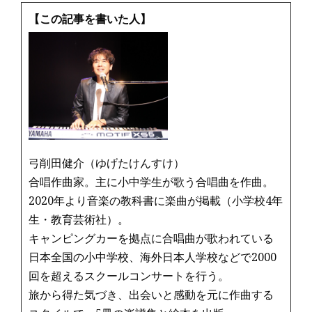
c
it
ai
e
e
te
l
【この記事を書いた人】
b
r
o
o
k
弓削田健介（ゆげたけんすけ）
合唱作曲家。主に小中学生が歌う合唱曲を作曲。
2020年より音楽の教科書に楽曲が掲載（小学校4年
生・教育芸術社）。
キャンピングカーを拠点に合唱曲が歌われている
日本全国の小中学校、海外日本人学校などで2000
回を超えるスクールコンサートを行う。
旅から得た気づき、出会いと感動を元に作曲する