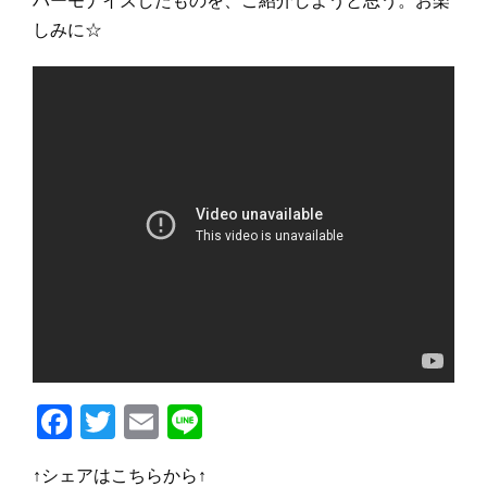
ハーモナイズしたものを、ご紹介しようと思う。お楽
しみに☆
F
T
E
Li
a
w
m
n
↑シェアはこちらから↑