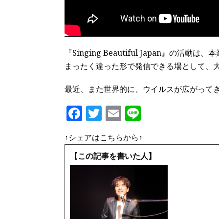
『Singing Beautiful Japan
まったく違った形で発信できる場として、
最近、また世界的に、ウイルスが広がって
F
T
E
Li
a
w
m
n
↑シェアはこちらから↑
c
it
ai
e
e
te
l
【この記事を書いた人】
b
r
o
o