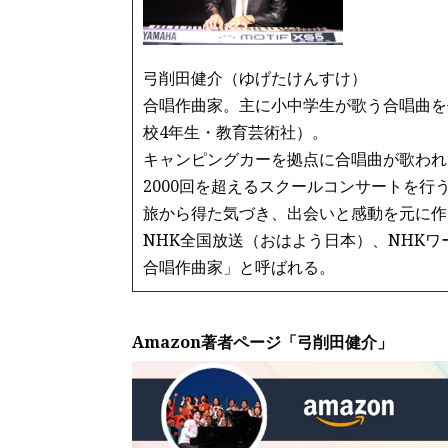
k
弓削田健介（ゆげたけんすけ）
合唱作曲家。主に小中学生が歌う合唱曲を
校4年生・教育芸術社）。
キャンピングカーを拠点に合唱曲が歌われ
2000回を超えるスクールコンサートを行
旅から得た気づき、出会いと感動を元に作
NHK全国放送（おはよう日本）、NHK
合唱作曲家」と呼ばれる。
Amazon著者ページ「弓削田健介」