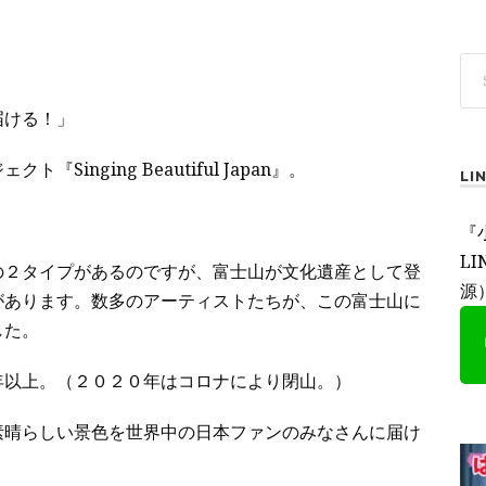
届ける！」
inging Beautiful Japan』。
L
！
『
L
の２タイプがあるのですが、富士山が文化遺産として登
源
があります。数多のアーティストたちが、この富士山に
した。
年以上。（２０２０年はコロナにより閉山。）
素晴らしい景色を世界中の日本ファンのみなさんに届け