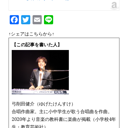
F
T
E
Li
a
w
m
n
↑シェアはこちらから↑
c
it
ai
e
e
te
l
【この記事を書いた人】
b
r
o
o
k
弓削田健介（ゆげたけんすけ）
合唱作曲家。主に小中学生が歌う合唱曲を作曲。
2020年より音楽の教科書に楽曲が掲載（小学校4年
生・教育芸術社）。