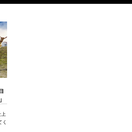
ョ
」
仕上
てく