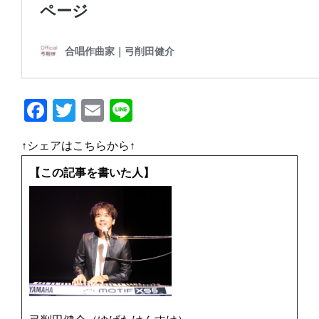
F
T
E
Li
a
w
m
n
↑シェアはこちらから↑
c
it
ai
e
e
te
l
【この記事を書いた人】
b
r
o
o
k