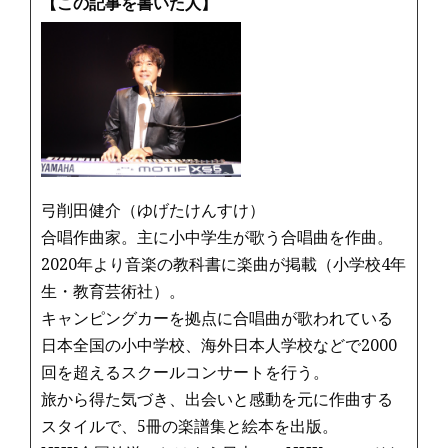
e
te
l
【この記事を書いた人】
b
r
o
o
k
弓削田健介（ゆげたけんすけ）
合唱作曲家。主に小中学生が歌う合唱曲を作曲。
2020年より音楽の教科書に楽曲が掲載（小学校4年
生・教育芸術社）。
キャンピングカーを拠点に合唱曲が歌われている
日本全国の小中学校、海外日本人学校などで2000
回を超えるスクールコンサートを行う。
旅から得た気づき、出会いと感動を元に作曲する
スタイルで、5冊の楽譜集と絵本を出版。