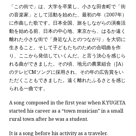
「この街で」は、大学を卒業し、小さな田舎町で「街
の音楽家」として活動を始めた、最初の年（2007年）
に作曲した歌です。日本全国、旅をしながらの演奏活
動を始める前、日本の中心地、東京から、はるか遠く
離れた小さな街で「身近な人とのつながり」を大切に
生きること。そして子どもたちのための合唱曲を作
り、ここから発信していくんだ。と言う決心を感じら
れる曲ができました。その頃、地元の農業組合（JA）
のテレビCMソングに採用され、その年の広告賞をい
ただくこともできました。遠く離れたふるさとを感じ
られる一曲です。
A song composed in the first year when K.YUGETA
started his career as a “town musician” in a small
rural town after he was a student.
It is a song before his activity as a traveler.