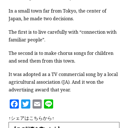
In a small town far from Tokyo, the center of
Japan, he made two decisions.
The first is to live carefully with “connection with
familiar people”.
The second is to make chorus songs for children
and send them from this town.
It was adopted as a TV commercial song by a local
agricultural association (JA). And it won the
advertising award that year.
F
T
E
Li
a
w
m
n
↑シェアはこちらから↑
c
it
ai
e