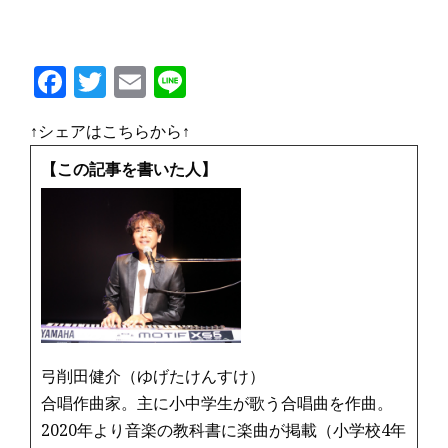
F
T
E
Li
a
w
m
n
↑シェアはこちらから↑
c
it
ai
e
e
te
l
【この記事を書いた人】
b
r
o
o
k
弓削田健介（ゆげたけんすけ）
合唱作曲家。主に小中学生が歌う合唱曲を作曲。
2020年より音楽の教科書に楽曲が掲載（小学校4年