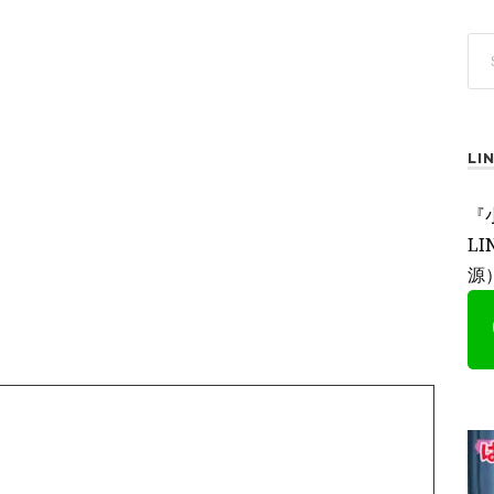
L
『
L
源