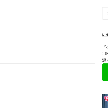
L
『
L
源