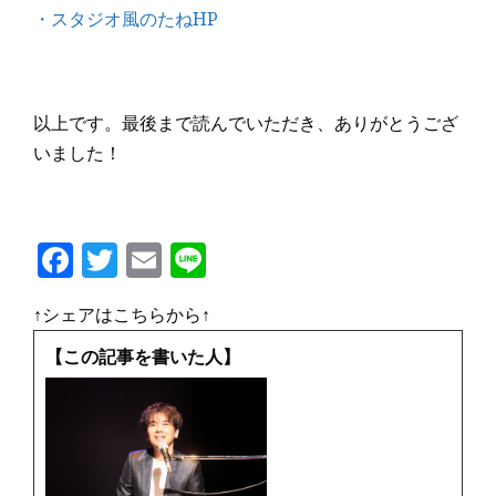
・スタジオ風のたねHP
以上です。最後まで読んでいただき、ありがとうござ
いました！
F
T
E
Li
a
w
m
n
↑シェアはこちらから↑
c
it
ai
e
e
te
l
【この記事を書いた人】
b
r
o
o