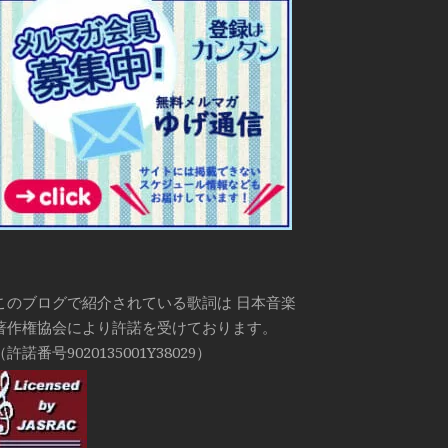
このブログで紹介されている歌詞は 日本音楽
著作権協会により許諾を受けております。
（許諾番号9020135001Y38029）