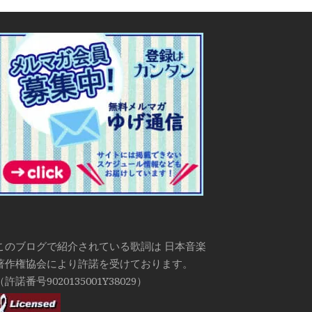
このブログで紹介されている歌詞は 日本音楽
著作権協会により許諾を受けております。
（許諾番号9020135001Y38029）