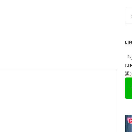
L
『
L
源