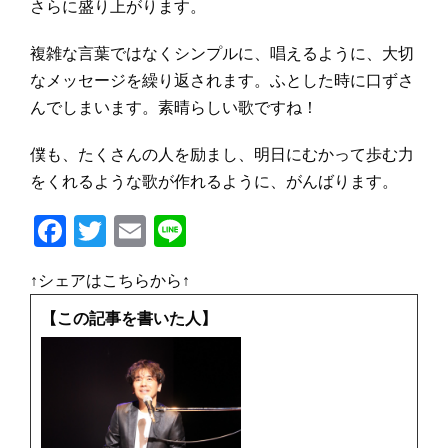
さらに盛り上がります。
複雑な言葉ではなくシンプルに、唱えるように、大切
なメッセージを繰り返されます。ふとした時に口ずさ
んでしまいます。素晴らしい歌ですね！
僕も、たくさんの人を励まし、明日にむかって歩む力
をくれるような歌が作れるように、がんばります。
F
T
E
Li
a
w
m
n
↑シェアはこちらから↑
c
it
ai
e
e
te
l
【この記事を書いた人】
b
r
o
o